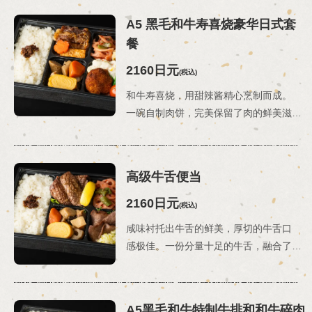
A5 黑毛和牛寿喜烧豪华日式套
餐
2160日元
(税込)
和牛寿喜烧，用甜辣酱精心烹制而成。
一碗自制肉饼，完美保留了肉的鲜美滋味。这款豪华便当盒将寿喜烧的浓郁风味与自制肉末排骨相结合，让您从头到尾都能享受到持久的肉香回味。*配菜可能会根据食材供应情况和季节而有所变化。
この店舗情報をシェアする
高级牛舌便当
外卖菜单 | 焼肉きた松 神戸別邸
2160日元
(税込)
兵庫県神戸市中央区下山手通１-3-6 Vメルヘンビル1F
咸味衬托出牛舌的鲜美，厚切的牛舌口
https://kitamatsubettei.owst.jp/takeouts
感极佳。一份分量十足的牛舌，融合了两种截然不同的风味。这款豪华便当盒里装满了牛舌，让您可以同时享受到薄片和厚片的美味。*配菜可能会根据食材供应情况和季节而有所变化。
お店情報をコピー
A5黑毛和牛特制牛排和和牛碎肉