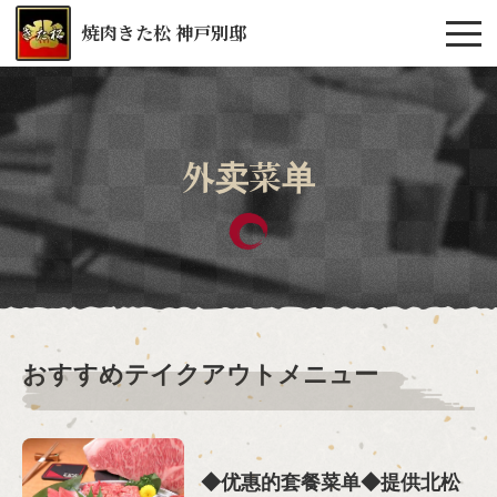
焼肉きた松 神戸別邸
外卖菜单
おすすめテイクアウトメニュー
◆优惠的套餐菜单◆提供北松