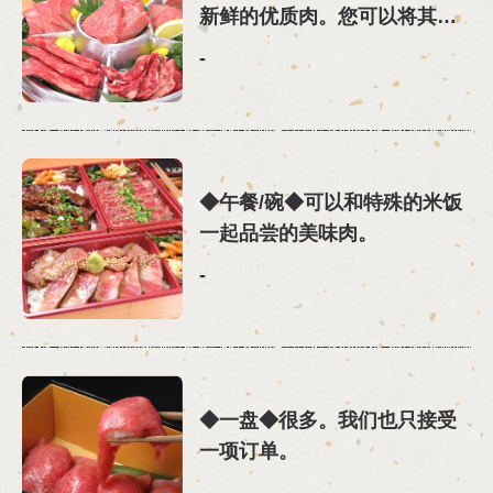
新鲜的优质肉。您可以将其与
烤肉和sha锅一起享用。
-
◆午餐/碗◆可以和特殊的米饭
一起品尝的美味肉。
-
◆一盘◆很多。我们也只接受
一项订单。
-