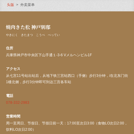
头版
外卖菜单
焼肉きた松 神戸別邸
やきにく きたまつ こうべ べってい
住所
兵庫県神戸市中央区下山手通１-3-6 Vメルヘンビル1F
アクセス
从七宫11号站出站后，从地下铁三宫站西口（手侧）步行3分钟，/在北东门街
1楼北侧，步行3分钟即可到达三宫各车站
電話
078-332-2983
営業時間
周一至周日、节假日、节假日前一天：17:00至次日3:00（食物LO次日2:00，
饮料LO次日2:00）