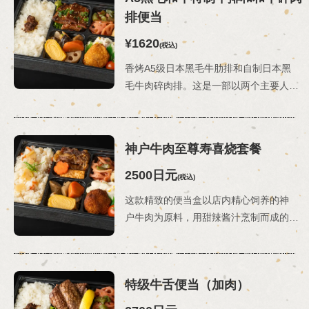
排便当
¥1620
(税込)
閉じる
香烤A5级日本黑毛牛肋排和自制日本黑
毛牛肉碎肉排。这是一部以两个主要人物为主角的奢华作品。*配菜可能会根据食材供应情况和季节而有所变化。
神户牛肉至尊寿喜烧套餐
2500日元
(税込)
这款精致的便当盒以店内精心饲养的神
户牛肉为原料，用甜辣酱汁烹制而成的寿喜烧……这款便当盒让您品尝到神户牛肉的真正价值，而这只有通过始终如一的生产方式才能实现。*配菜可能会根据食材供应情况和季节而有所变化。
特级牛舌便当（加肉）