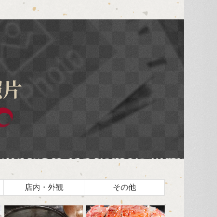
照片
店内・外観
その他