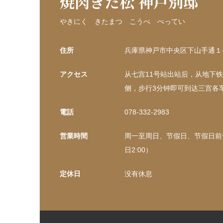
焼肉きた松 神戸別邸
やきにく きたまつ こうべ べってい
住所
兵庫県神戸市中央区下山手通１-3
アクセス
从七宫11号站出站后，从地下铁
侧，步行3分钟即可到达三宫各
電話
078-332-2983
営業時間
周一至周日、节假日、节假日前一天
日2:00）
定休日
没有休息