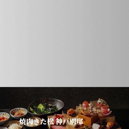
焼肉きた松 神戸別邸