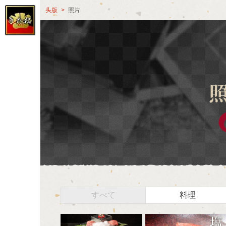
头版
照片
すべて
料理