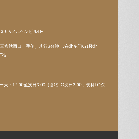
-6 Vメルヘンビル1F
三宫站西口（手侧）步行3分钟，/在北东门街1楼北
车站
：17:00至次日3:00（食物LO次日2:00，饮料LO次