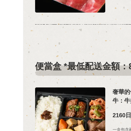
便當盒 *最低配送金額：
奢華的
牛：牛
2160
一盒包含