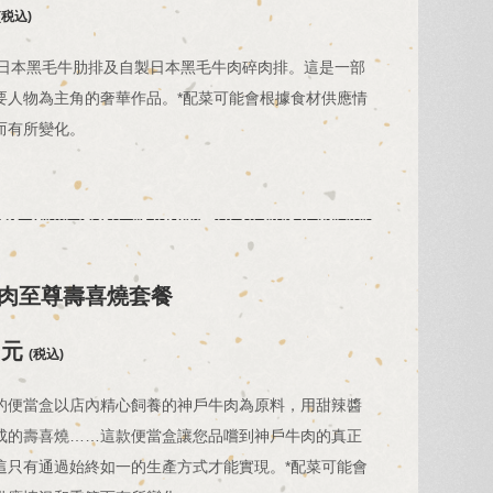
(税込)
級日本黑毛牛肋排及自製日本黑毛牛肉碎肉排。這是一部
要人物為主角的奢華作品。*配菜可能會根據食材供應情
而有所變化。
肉至尊壽喜燒套餐
日元
(税込)
的便當盒以店內精心飼養的神戶牛肉為原料，用甜辣醬
成的壽喜燒……這款便當盒讓您品嚐到神戶牛肉的真正
這只有通過始終如一的生產方式才能實現。*配菜可能會