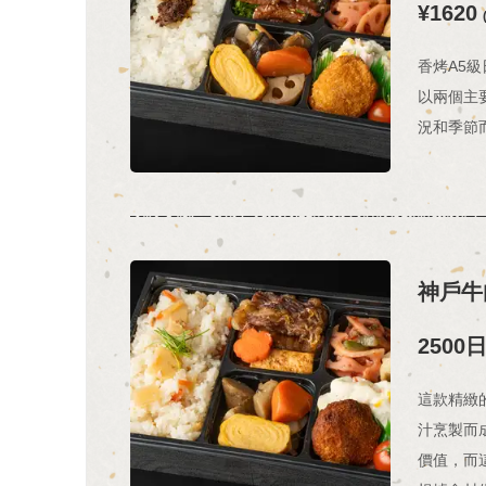
¥1620
香烤A5
以兩個主
況和季節
神戶牛
2500
這款精緻
汁烹製而
價值，而