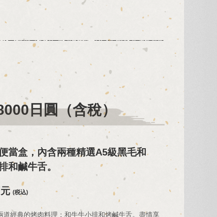
8000日圓（含稅）
便當盒，內含兩種精選A5級黑毛和
排和鹹牛舌。
日元
(税込)
兩道經典的烤肉料理：和牛牛小排和烤鹹牛舌。盡情享