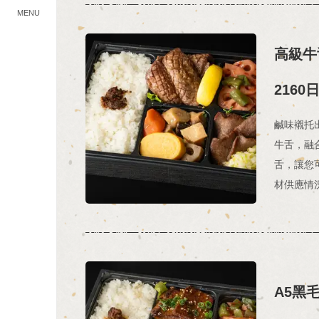
MENU
高級牛
2160
鹹味襯托
牛舌，融
舌，讓您
材供應情
A5黑