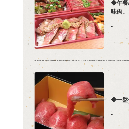
◆午餐
味肉。
-
◆一盤
-