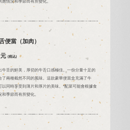
供應情況和季節而有所變化。
舌便當（加肉）
日元
(税込)
出牛舌的鮮美，厚切的牛舌口感極佳。一份分量十足的
合了兩種截然不同的風味。這款豪華便當盒充滿了牛
可以同時享受到薄片和厚片的美味。*配菜可能會根據食
況和季節而有所變化。