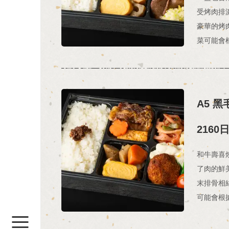
受烤肉排
豪華的烤
菜可能會
A5 
2160
和牛壽喜
了肉的鮮
末排骨相
可能會根