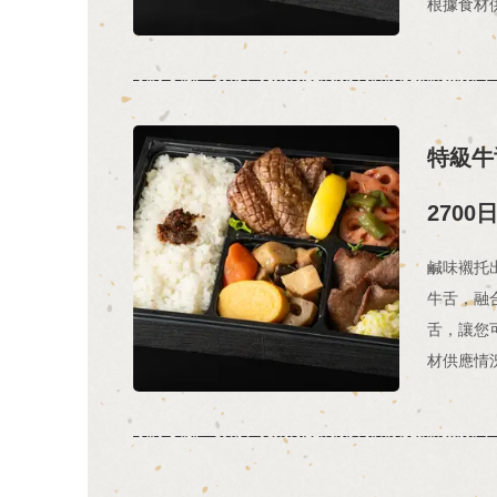
根據食材
特級牛
2700
鹹味襯托
牛舌，融
舌，讓您
材供應情